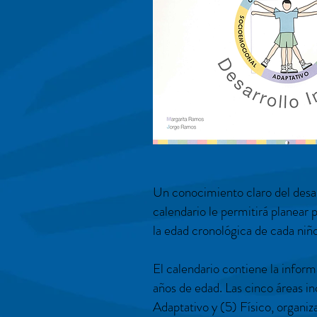
Un conocimiento claro del desarr
calendario le permitirá planear
la edad cronológica de cada niño
El calendario contiene la inform
años de edad. Las cinco áreas in
Adaptativo y (5) Físico, organi