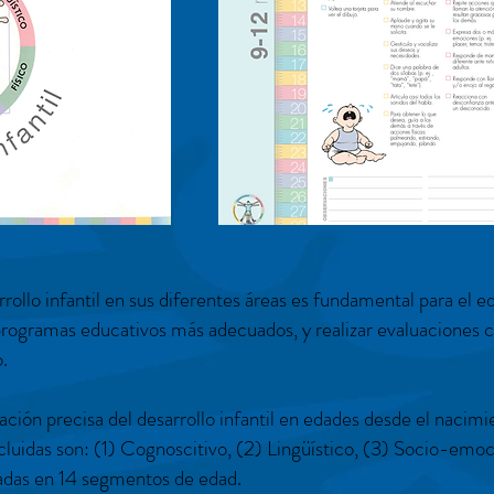
ollo infantil en sus diferentes áreas es fundamental para el e
 programas educativos más adecuados, y realizar evaluaciones
.
ación precisa del desarrollo infantil en edades desde el nacimi
cluidas son: (1) Cognoscitivo, (2) Lingüístico, (3) Socio-emoc
zadas en 14 segmentos de edad.