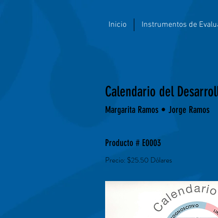
Inicio
Instrumentos de Evalu
Calendario del Desarroll
Margarita Ramos • Jorge Ramos
Producto # E0003
Precio: $25
.
50 Dólares