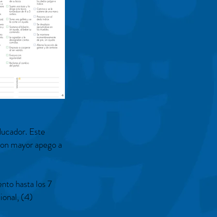
ducador. Este
 con mayor apego a
ento hasta los 7
ional, (4)