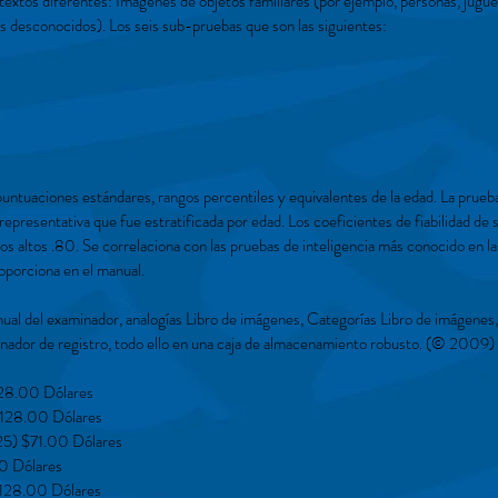
textos diferentes: Imágenes de objetos familiares (por ejemplo, personas, jugue
s desconocidos). Los seis sub-pruebas que son las siguientes:
untuaciones estándares, rangos percentiles y equivalentes de la edad. La prueb
epresentativa que fue estratificada por edad. Los coeficientes de fiabilidad de
os altos .80. Se correlaciona con las pruebas de inteligencia más conocido en la
roporciona en el manual.
l del examinador, analogías Libro de imágenes, Categorías Libro de imágenes,
nador de registro, todo ello en una caja de almacenamiento robusto. (© 2009)
28.00 Dólares
128.00 Dólares
5) $71.00 Dólares
0 Dólares
128.00 Dólares