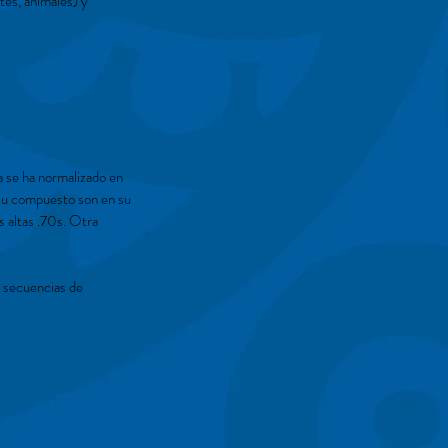
tes, animales) y
a se ha normalizado en
 su compuesto son en su
s altas .70s. Otra
 secuencias de