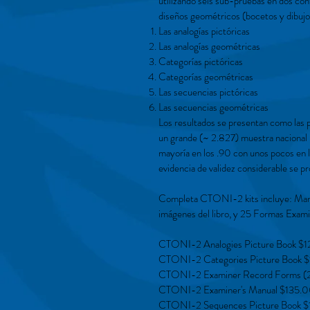
utilizando seis sub-pruebas en dos con
diseños geométricos (bocetos y dibujo
Las analogías pictóricas
Las analogías geométricas
Categorías pictóricas
Categorías geométricas
Las secuencias pictóricas
Las secuencias geométricas
Los resultados se presentan como las p
un grande (~ 2.827) muestra nacional r
mayoría en los .90 con unos pocos en l
evidencia de validez considerable se p
Completa CTONI-2 kits incluye: Manua
imágenes del libro, y 25 Formas Exami
CTONI-2 Analogies Picture Book $1
CTONI-2 Categories Picture Book $
CTONI-2 Examiner Record Forms (2
CTONI-2 Examiner's Manual $135.0
CTONI-2 Sequences Picture Book $