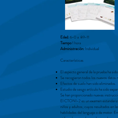
Edad:
6-0 a 89-11
Tiempo
1 hora
Administración:
Individual
Características
El aspecto general de la prueba ha sido
Se recogieron todos los nuevos datos
Efectos de suelo han sido eliminados.
Estudio de sesgo artículo ha sido expan
Se han proporcionado nuevas instrucci
El CTONI-2 es un examen estandarizado 
niños y adultos; cuyos resultados en la
habilidades del lenguaje o de motor. E