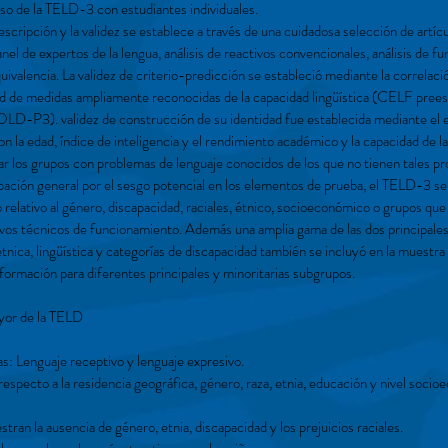
uso de la TELD-3 con estudiantes individuales.
scripción y la validez se establece a través de una cuidadosa selección de artí
anel de expertos de la lengua, análisis de reactivos convencionales, análisis de 
quivalencia. La validez de criterio-predicción se estableció mediante la correla
ad de medidas ampliamente reconocidas de la capacidad lingüística (CELF pr
). validez de construcción de su identidad fue establecida mediante el est
 la edad, índice de inteligencia y el rendimiento académico y la capacidad de l
r los grupos con problemas de lenguaje conocidos de los que no tienen tales p
pación general por el sesgo potencial en los elementos de prueba, el TELD-3 s
relativo al género, discapacidad, raciales, étnico, socioeconómico o grupos que
tivos técnicos de funcionamiento. Además una amplia gama de las dos principales
 étnica, lingüística y categorías de discapacidad también se incluyó en la muestr
información para diferentes principales y minoritarias subgrupos.
ayor de la TELD
: Lenguaje receptivo y lenguaje expresivo.
especto a la residencia geográfica, género, raza, etnia, educación y nivel soci
tran la ausencia de género, etnia, discapacidad y los prejuicios raciales.