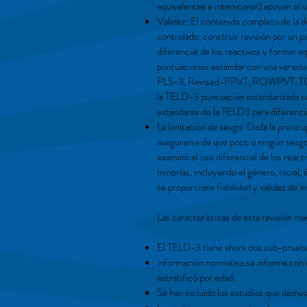
equivalentes e interscorer) apoyan el 
Validez: El contenido completo de la de
controlado, construir revisión por un p
diferencial de los reactivos y formar e
puntuaciones estándar con una varied
PLS-3, Revised-PPVT, ROWPVT, TOLD-P3
la TELD-3 puntuación estandarizada con
estándares de la TELD3 para diferencia
La limitación de sesgo: Dada la preocu
asegurarse de que poco o ningún sesgo 
examinó el uso diferencial de los reac
minorías, incluyendo el género, racial,
se proporciona fiabilidad y validez de 
Las características de esta revisión m
El TELD-3 tiene ahora dos sub-pruebas
información normativa se informa con r
estratificó por edad.
Se han incluido los estudios que demues