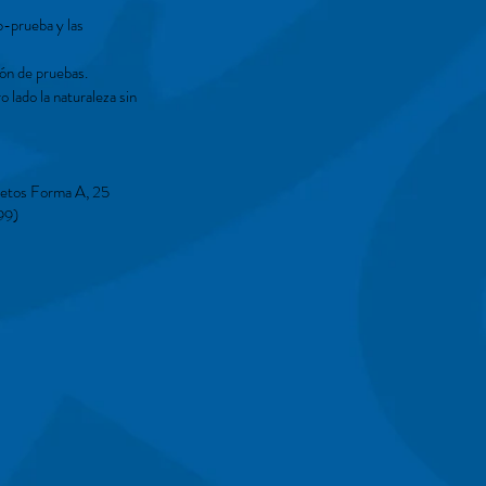
b-prueba y las
ón de pruebas.
o lado la naturaleza sin
lletos Forma A, 25
99)