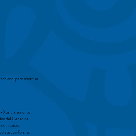
 hablado, pero ahora se
D-3 es claramente
ina del Censo de
royectadas.
mediata con formas