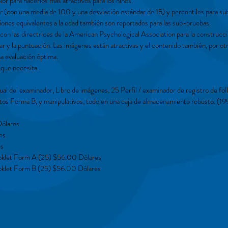
or para hacerlos más atractivos para los niños.
 (con una media de 100 y una desviación estándar de 15) y percentiles para su
ones equivalentes a la edad también son reportados para las sub-pruebas.
on las directrices de la American Psychological Association para la construcci
ar y la puntuación. Las imágenes están atractivas y el contenido también, por otr
a evaluación óptima.
 que necesita.
l del examinador, Libro de imágenes, 25 Perfil / examinador de registro de fo
letos Forma B, y manipulativos, todo en una caja de almacenamiento robusto. (19
ólares
es
es
klet Form A (25) $56.00 Dólares
klet Form B (25) $56.00 Dólares