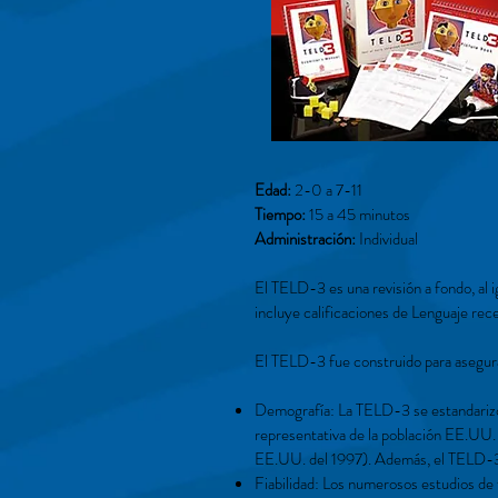
Edad:
2-0 a 7-11
Tiempo:
15 a 45 minutos
Administración:
Individual
El TELD-3 es una revisión a fondo, al i
incluye calificaciones de Lenguaje rec
El TELD-3 fue construido para asegura
Demografía: La TELD-3 se estandarizó
representativa de la población EE.UU
EE.UU. del 1997). Además, el TELD-3
Fiabilidad: Los numerosos estudios de 