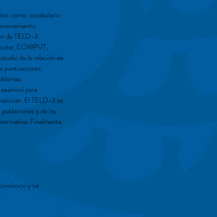
culos como: vocabulario
funcionamiento
ción de TELD-3
eescolar, EOWPVT,
udio de la relación de
as puntuaciones
roblemas.
e examinó para
 existían. El TELD-3 se
 poblaciones y de las
a normativa. Finalmente
oeconómico y se