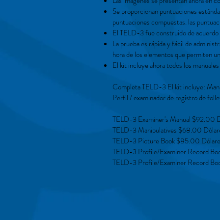
Las imágenes se presentan ahora en col
Se proporcionan puntuaciones estándar
puntuaciones compuestas. las puntuaci
El TELD-3 fue construido de acuerdo c
La prueba es rápida y fácil de administr
hora de los elementos que permiten un
El kit incluye ahora todos los manuales
Completa TELD-3 El kit incluye: Manua
Perfil / examinador de registro de fol
TELD-3 Examiner's Manual $92.00 D
TELD-3 Manipulatives $68.00 Dólar
TELD-3 Picture Book $85.00 Dólar
TELD-3 Profile/Examiner Record Boo
TELD-3 Profile/Examiner Record Boo