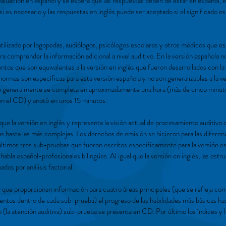
valuación en español y se espera que las respuestas deben de estar en español,
s si es necesario y las respuestas en inglés puede ser aceptado si el significado 
utilizado por logopedas, audiólogos, psicólogos escolares y otros médicos que est
ra comprender la información adicional a nivel auditivo. En la versión española n
tos que son equivalentes a la versión en inglés que fueron desarrollados con la
normas son específicas para esta versión española y no son generalizables a la ve
ro generalmente se completa en aproximadamente una hora (más de cinco minutos 
en el CD) y anotó en unos 15 minutos.
que la versión en inglés y representa la visión actual de procesamiento auditivo
s hasta las más complejas. Los derechos de emisión se hicieron para las diferen
 últimos tres sub-pruebas que fueron escritos específicamente para la versión e
 habla español-profesionales bilingües. Al igual que la versión en inglés, las est
dos por análisis factorial.
e proporcionan información para cuatro áreas principales (que se refleja co
entos dentro de cada sub-prueba) el progreso de las habilidades más básicas ha
 (la atención auditiva) sub-prueba se presenta en CD. Por último los índices y 