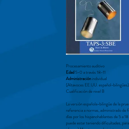
Procesamiento auditivo
Edad
5-0 a través 18-11
Administración
individual
(Altavoces EE.UU. español-bilingües) 
Cualificación de nivel B
La versión española-bilingüe de la pr
referencia a normas, administrado de fo
días por los hispanohablantes de 5 a 1
puede estar teniendo dificultades, par