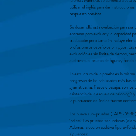
idioma.) Mientras se administra esta e
utilizar el inglés para dar instruccione
respuesta prevista.
Se desarrolló esta evaluación para ser 
entrenar para evaluar y la capacidad pa
traducción pero también incluye elemen
profesionales españoles bilingües. Las 
evaluación es sin límite de tiempo, pe
auditiva sub-prueba de figura y fondo 
La estructura de la prueba es la misma 
progresan de las habilidades más básica
gramática, las frases y pasajes son los
asistencia de la escuela de psicología y
la puntuación del índice fueron confirma
Los nueve sub-pruebas (TAPS-3SBE) qu
índice). Las pruebas secundarias (elem
Además la opción auditiva figura-fondo
siguientes: