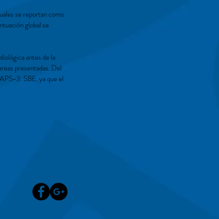
duales se reportan como
ntuación global se
iológica antes de la
tareas presentadas. Del
TAPS-3: SBE, ya que el