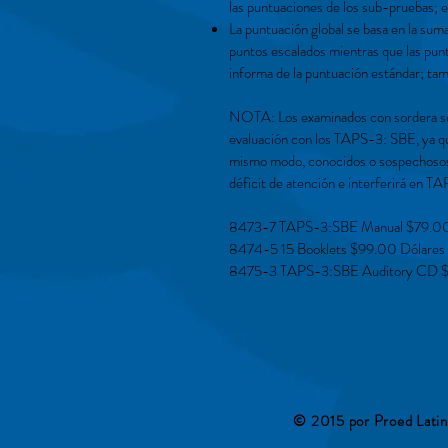
las puntuaciones de los sub-pruebas; est
La puntuación global se basa en la sum
puntos escalados mientras que las punt
informa de la puntuación estándar; tam
NOTA: Los examinados con sordera sosp
evaluación con los TAPS-3: SBE, ya que
mismo modo, conocidos o sospechosos 
déficit de atención e interferirá en T
8473-7 TAPS-3:SBE Manual $79.00
8474-5 15 Booklets $99.00 Dólares
8475-3 TAPS-3:SBE Auditory CD $
© 2015 por Proed Lati