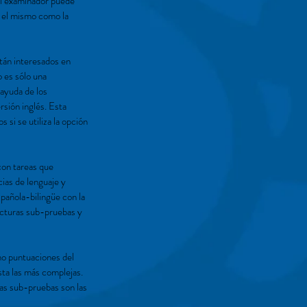
 el examinador puede
es el mismo como la
án interesados ​​en
o es sólo una
 ayuda de los
rsión inglés. Esta
si se utiliza la opción
 con tareas que
cias de lenguaje y
spañola-bilingüe con la
ructuras sub-pruebas y
mo puntuaciones del
sta las más complejas.
las sub-pruebas son las