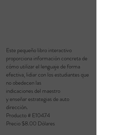
Este pequeño libro interactivo
proporciona información concreta de
cómo utilizar el lenguaje de forma
efectiva, lidiar con los estudiantes que
no obedecen las
indicaciones del maestro
y enseñar estrategias de auto
dirección.
Producto # E10474
Precio $8.00 Dólares